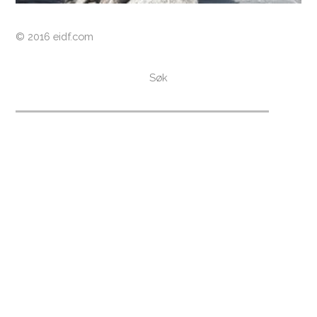
© 2016 eidf.com
Holmen fjordhotell båthus og
Søk
badehus